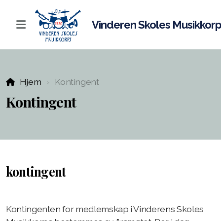
Vinderen Skoles Musikkor
Hovedkorps
Hjem
Kontingent
Juniorkorps
Kontingent
Aspirantkorps
Dirigenter
Instruktører
kontingent
Instrumenter
Korpsvakter
Kontingenten for medlemskap i Vinderens Skoles
Uniformer