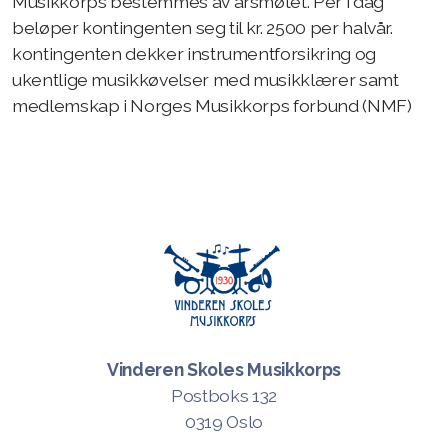
Musikkorps bestemmes av årsmøtet. Per i dag
beløper kontingenten seg til kr. 2500 per halvår.
Spond
kontingenten dekker instrumentforsikring og
Dugnad
ukentlige musikkøvelser med musikklærer samt
medlemskap i Norges Musikkorps forbund (NMF)
Kontingent
Forsikring
Medlemsfordeler
Informasjonskanaler
Er korps noe for deg ?
Vinderen Skoles Musikkorps
Postboks 132
0319 Oslo
Terminliste