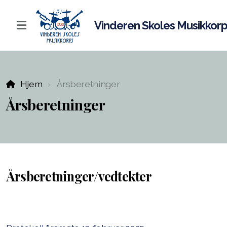
Vinderen Skoles Musikkor
Hovedkorps
Hjem
Årsberetninger
Juniorkorps
Årsberetninger
Aspirantkorps
Dirigenter
Instruktører
Årsberetninger/vedtekter
Instrumenter
Korpsvakter
Uniformer