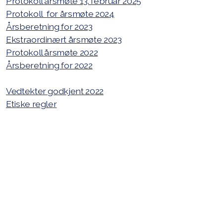
Protokoll årsmøte 13. februar 2025
Protokoll for årsmøte 2024
Spond
Årsberetning for 2023
Dugnad
Ekstraordinært årsmøte 2023
Protokoll årsmøte 2022
Kontingent
Årsberetning for 2022
Forsikring
Vedtekter godkjent 2022
Medlemsfordeler
Etiske regler
Informasjonskanaler
Er korps noe for deg ?
Terminliste