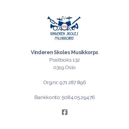
Levering og henting av lopper
Sommerturer
Loppemarked
DM 2024
Vinderen Skoles Musikkorps
Postboks 132
0319 Oslo
Org.nr.: 971 287 896
Styret og verv
Bankkonto: 5084.05.29476
Korpshåndboka
Årsmøte 2024