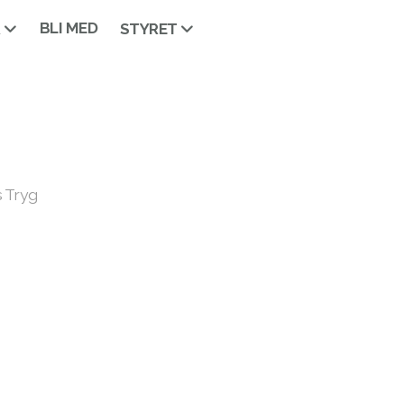
BLI MED
R
STYRET
s Tryg