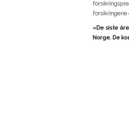
forsikringspr
forsikringene
«De siste åre
Norge. De kor