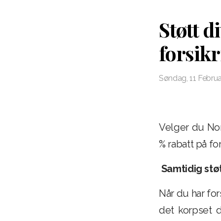
Støtt d
forsik
Søndag, 11 Febru
Velger du Nor
% rabatt på fo
Samtidig støt
Når du har for
det korpset d