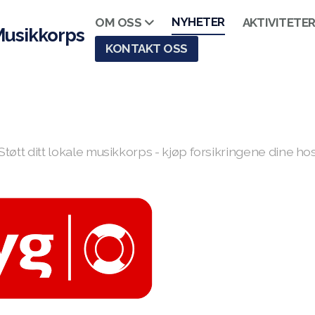
NYHETER
OM OSS
AKTIVITETE
Musikkorps
KONTAKT OSS
Støtt ditt lokale musikkorps - kjøp forsikringene dine ho