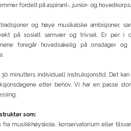
emmer fordelt på aspirant-, junior- og hovedkorps
 tradisjoner og høye musikalske ambisjoner, sa
vekt på sosialt samvær og trivsel. Er per i d
timene foregår hovedsakelig på onsdager og
e.
 30 minutters individuell instruksjonstid. Det ka
ruksjonsdagene etter behov. Vi har en passe st
essing.
nstruktør som:
 fra musikkhøyskole, konservatorium eller tilsva