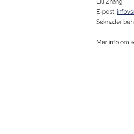
Lili Zhang
E-post:
infov
Søknader behan
Mer info om 