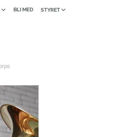
BLI MED
R
STYRET
orps