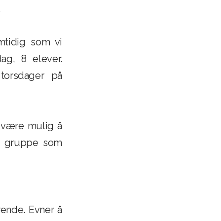
.
mtidig som vi
ag, 8 elever.
 torsdager på
n være mulig å
or gruppe som
rende. Evner å