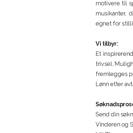
motivere til
musikanter, d
egnet for still
Vi tilbyr:
Et inspireren
trivsel. Mulig
fremlegges pol
Lønn etter avt
Søknadspros
Send din søkn
Vinderen og S