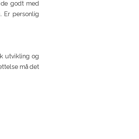
eide godt med
. Er personlig
k utvikling og
settelse må det