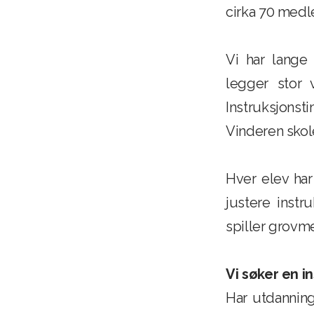
cirka 70 medl
Vi har lange
legger stor 
Instruksjons
Vinderen skol
Hver elev har
justere inst
spiller grovm
Vi søker en i
Har utdanning