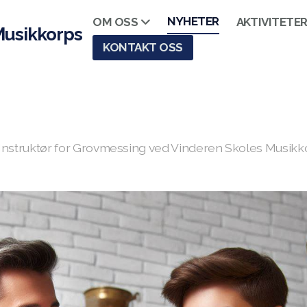
NYHETER
OM OSS
AKTIVITETE
Musikkorps
KONTAKT OSS
Instruktør for Grovmessing ved Vinderen Skoles Musikk