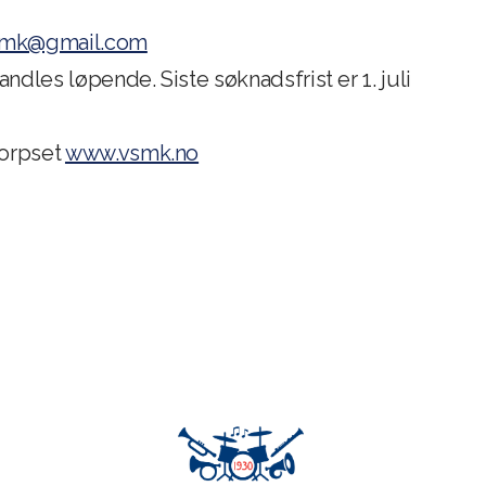
smk@gmail.com
dles løpende. Siste søknadsfrist er 1. juli
korpset
www.vsmk.no