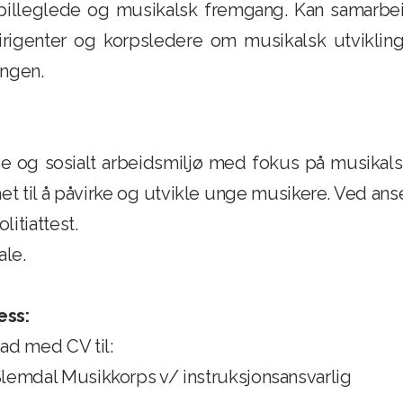
 spilleglede og musikalsk fremgang. Kan samarb
irigenter og korpsledere om musikalsk utvikling
ingen.
de og sosialt arbeidsmiljø med fokus på musikals
het til å påvirke og utvikle unge musikere. Ved an
itiattest.
ale.
ess:
ad med CV til:
lemdal Musikkorps v/ instruksjonsansvarlig